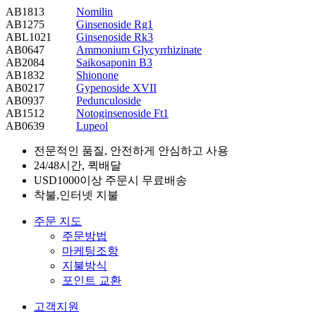
AB1813
Nomilin
AB1275
Ginsenoside Rg1
ABL1021
Ginsenoside Rk3
AB0647
Ammonium Glycyrrhizinate
AB2084
Saikosaponin B3
AB1832
Shionone
AB0217
Gypenoside XVII
AB0937
Pedunculoside
AB1512
Notoginsenoside Ft1
AB0639
Lupeol
전문적인 품질, 안전하게 안심하고 사용
24/48시간, 퀵배달
USD1000이상 주문시 무료배송
착불,인터넷 지불
주문 지도
주문방법
마케팅조항
지불방식
포인트 교환
고객지원