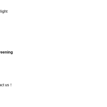
light
reening
act us
！