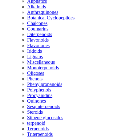
Aliphatics
Alkaloids
Anthraquinones
Botanical Cyclopeptides
Chalcones
Coumarins
Diterpenoids
Flavonoids
Flavonones
Iridoids
Lignans
Miscellaneous
Monoterpenoids
Oligoses
Phenols
Phenylpropanoids
Polyphenols
Procyanidins
Quinones
Sesquiterpenoids
Steroids
Stibene glucosides
terpenoid
Terpenoids
Triterpenoids