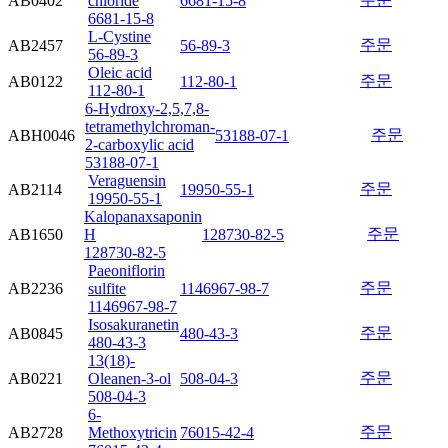
AB0402
chloride
6681-15-8
6681-15-8
L-Cystine
주문
AB2457
56-89-3
56-89-3
Oleic acid
주문
AB0122
112-80-1
112-80-1
6-Hydroxy-2,5,7,8-
tetramethylchroman-
주문
ABH0046
53188-07-1
2-carboxylic acid
53188-07-1
Veraguensin
주문
AB2114
19950-55-1
19950-55-1
Kalopanaxsaponin
주문
AB1650
H
128730-82-5
128730-82-5
Paeoniflorin
주문
AB2236
sulfite
1146967-98-7
1146967-98-7
Isosakuranetin
주문
AB0845
480-43-3
480-43-3
13(18)-
주문
AB0221
Oleanen-3-ol
508-04-3
508-04-3
6-
주문
AB2728
Methoxytricin
76015-42-4