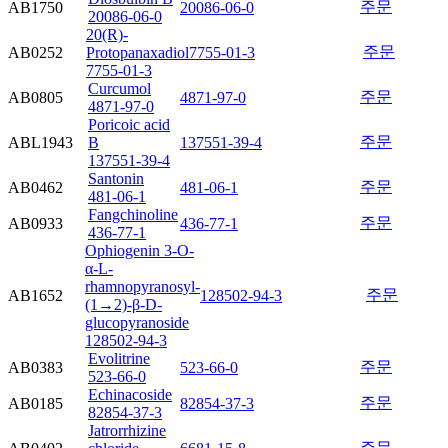
주문
AB1750
20086-06-0
20086-06-0
20(R)-
주문
AB0252
Protopanaxadiol
7755-01-3
7755-01-3
Curcumol
주문
AB0805
4871-97-0
4871-97-0
Poricoic acid
주문
ABL1943
B
137551-39-4
137551-39-4
Santonin
주문
AB0462
481-06-1
481-06-1
Fangchinoline
주문
AB0933
436-77-1
436-77-1
Ophiogenin 3-O-
α-L-
rhamnopyranosyl-
주문
AB1652
128502-94-3
(1→2)-β-D-
glucopyranoside
128502-94-3
Evolitrine
주문
AB0383
523-66-0
523-66-0
Echinacoside
주문
AB0185
82854-37-3
82854-37-3
Jatrorrhizine
주문