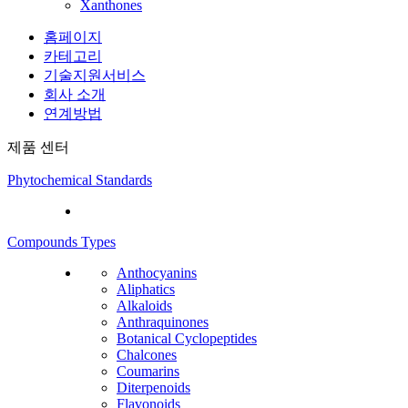
Xanthones
홈페이지
카테고리
기술지원서비스
회사 소개
연계방법
제품 센터
Phytochemical Standards
Compounds Types
Anthocyanins
Aliphatics
Alkaloids
Anthraquinones
Botanical Cyclopeptides
Chalcones
Coumarins
Diterpenoids
Flavonoids