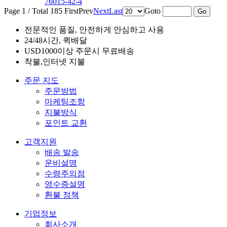
76015-42-4
Page 1 / Total 185
First
Prev
Next
Last
Goto
전문적인 품질, 안전하게 안심하고 사용
24/48시간, 퀵배달
USD1000이상 주문시 무료배송
착불,인터넷 지불
주문 지도
주문방법
마케팅조항
지불방식
포인트 교환
고객지원
배송 발송
운비설명
수령주의점
영수증설명
환불 정책
기업정보
회사소개