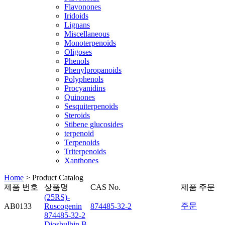
Flavonones
Iridoids
Lignans
Miscellaneous
Monoterpenoids
Oligoses
Phenols
Phenylpropanoids
Polyphenols
Procyanidins
Quinones
Sesquiterpenoids
Steroids
Stibene glucosides
terpenoid
Terpenoids
Triterpenoids
Xanthones
Home
>
Product Catalog
제품 번호
상품명
CAS No.
제품 주문
(25RS)-
주문
AB0133
Ruscogenin
874485-32-2
874485-32-2
Diosbulbin B