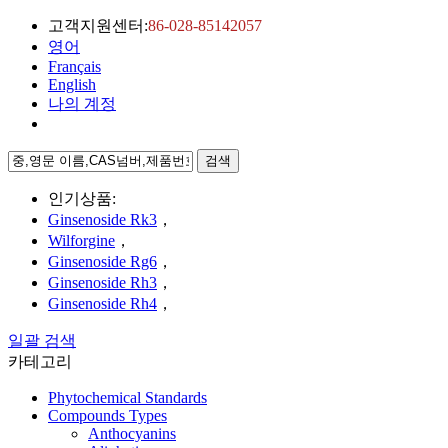
고객지원센터:
86-028-85142057
영어
Français
English
나의 계정
검색
인기상품:
Ginsenoside Rk3
，
Wilforgine
，
Ginsenoside Rg6
，
Ginsenoside Rh3
，
Ginsenoside Rh4
，
일괄 검색
카테고리
Phytochemical Standards
Compounds Types
Anthocyanins