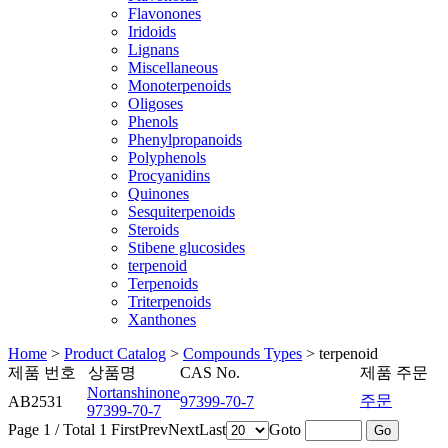
Flavonones
Iridoids
Lignans
Miscellaneous
Monoterpenoids
Oligoses
Phenols
Phenylpropanoids
Polyphenols
Procyanidins
Quinones
Sesquiterpenoids
Steroids
Stibene glucosides
terpenoid
Terpenoids
Triterpenoids
Xanthones
Home
>
Product Catalog
>
Compounds Types
>
terpenoid
제품 번호
상품명
CAS No.
제품 주문
Nortanshinone
주문
AB2531
97399-70-7
97399-70-7
Page 1 / Total 1
First
Prev
Next
Last
Goto