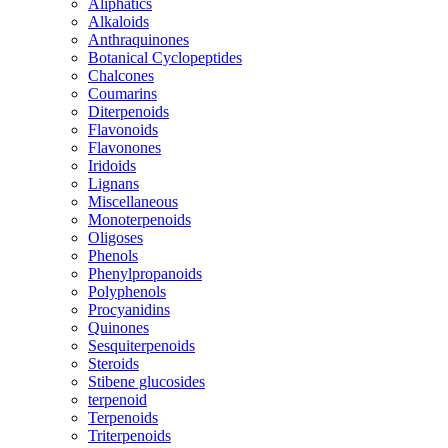
Aliphatics
Alkaloids
Anthraquinones
Botanical Cyclopeptides
Chalcones
Coumarins
Diterpenoids
Flavonoids
Flavonones
Iridoids
Lignans
Miscellaneous
Monoterpenoids
Oligoses
Phenols
Phenylpropanoids
Polyphenols
Procyanidins
Quinones
Sesquiterpenoids
Steroids
Stibene glucosides
terpenoid
Terpenoids
Triterpenoids