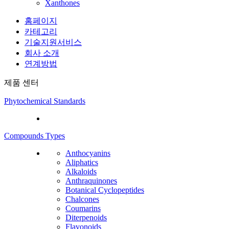
Xanthones
홈페이지
카테고리
기술지원서비스
회사 소개
연계방법
제품 센터
Phytochemical Standards
Compounds Types
Anthocyanins
Aliphatics
Alkaloids
Anthraquinones
Botanical Cyclopeptides
Chalcones
Coumarins
Diterpenoids
Flavonoids