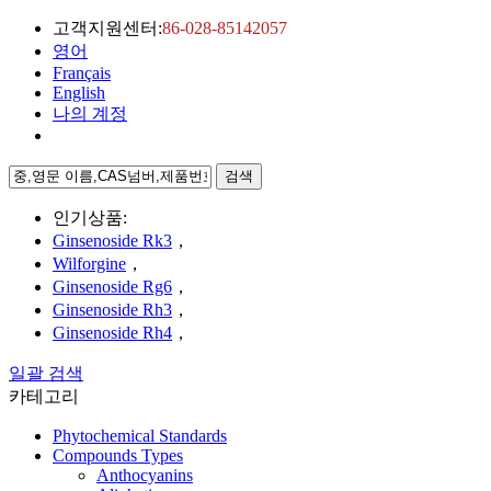
고객지원센터:
86-028-85142057
영어
Français
English
나의 계정
검색
인기상품:
Ginsenoside Rk3
，
Wilforgine
，
Ginsenoside Rg6
，
Ginsenoside Rh3
，
Ginsenoside Rh4
，
일괄 검색
카테고리
Phytochemical Standards
Compounds Types
Anthocyanins