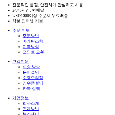
전문적인 품질, 안전하게 안심하고 사용
24/48시간, 퀵배달
USD1000이상 주문시 무료배송
착불,인터넷 지불
주문 지도
주문방법
마케팅조항
지불방식
포인트 교환
고객지원
배송 발송
운비설명
수령주의점
영수증설명
환불 정책
기업정보
회사소개
연계방법
뉴스센터