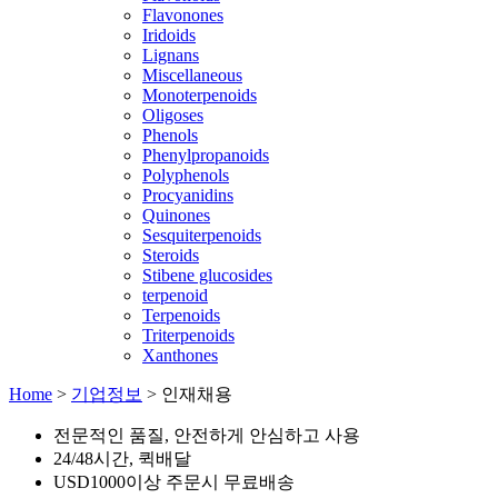
Flavonones
Iridoids
Lignans
Miscellaneous
Monoterpenoids
Oligoses
Phenols
Phenylpropanoids
Polyphenols
Procyanidins
Quinones
Sesquiterpenoids
Steroids
Stibene glucosides
terpenoid
Terpenoids
Triterpenoids
Xanthones
Home
>
기업정보
>
인재채용
전문적인 품질, 안전하게 안심하고 사용
24/48시간, 퀵배달
USD1000이상 주문시 무료배송