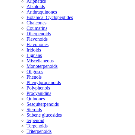
Aliphatics
Alkaloids
Anthraquinones
Botanical Cyclopeptides
Chalcones
Coumarins
Diterpenoids
Flavonoids
Flavonones
Iridoids
Lignans
Miscellaneous
Monoterpenoids
Oligoses
Phenols
Phenylpropanoids
Polyphenols
Procyanidins
Quinones
Sesquiterpenoids
Steroids
Stibene glucosides
terpenoid
Terpenoids
Triterpenoids