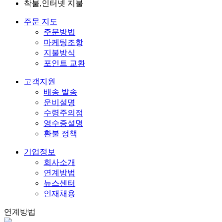
착불,인터넷 지불
주문 지도
주문방법
마케팅조항
지불방식
포인트 교환
고객지원
배송 발송
운비설명
수령주의점
영수증설명
환불 정책
기업정보
회사소개
연계방법
뉴스센터
인재채용
연계방법