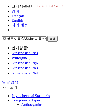
고객지원센터:
86-028-85142057
영어
Français
English
나의 계정
검색
인기상품:
Ginsenoside Rk3
，
Wilforgine
，
Ginsenoside Rg6
，
Ginsenoside Rh3
，
Ginsenoside Rh4
，
일괄 검색
카테고리
Phytochemical Standards
Compounds Types
Anthocyanins