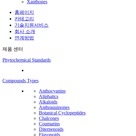
Xanthones
홈페이지
카테고리
기술지원서비스
회사 소개
연계방법
제품 센터
Phytochemical Standards
Compounds Types
Anthocyanins
Aliphatics
Alkaloids
Anthraquinones
Botanical Cyclopeptides
Chalcones
Coumarins
Diterpenoids
Flavonoids